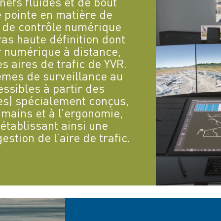
efs fluides et de bout
e pointe en matière de
re de contrôle numérique
as haute définition dont
r numérique à distance,
s aires de trafic de YVR.
èmes de surveillance au
essibles à partir des
ses) spécialement conçus,
umains et à l’ergonomie,
t établissant ainsi une
stion de l’aire de trafic.