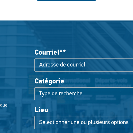
Courriel
*
Catégorie
Intéressé par
sque
Lieu