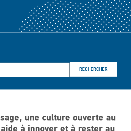
RECHERCHER
ssage, une culture ouverte au
 aide à innover et à rester au